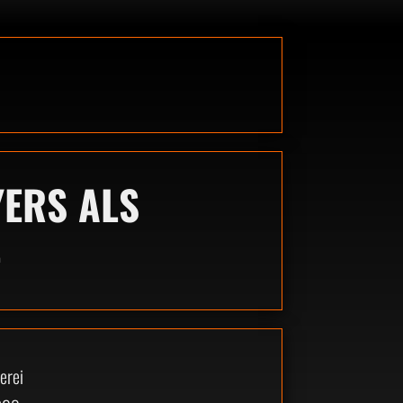
YERS ALS
L
erei