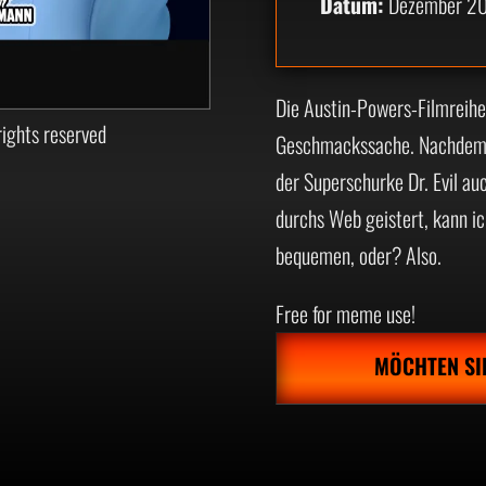
Datum:
Dezember 2
Die Austin-Powers-Filmreihe
ights reserved
Geschmackssache. Nachdem de
der Superschurke Dr. Evil au
durchs Web geistert, kann ic
bequemen, oder? Also.
Free for meme use!
MÖCHTEN SI