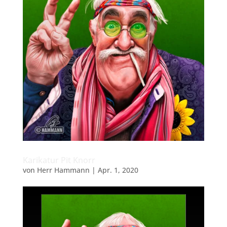
Karikatur Pit Knorr
von
Herr Hammann
|
Apr. 1, 2020