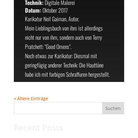
Technik:
Digitale Malerei
Datum:
Oktober 2017
Karikatur Neil Gaiman, Autor.
Mein Lieblingsbuch von ihm ist allerdings
nicht nur von ihm, sondern auch von Terry
Pratchett: "Good Omens".
Noch etwas zur Karikatur: Diesmal mit
geringfügig anderer Technik: Die Hauttöne
habe ich mit farbigen Schraffuren hergestellt.
« Ältere Einträge
Suchen
Recent Posts