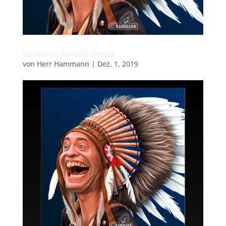
Karikatur Rainald Grebe
von
Herr Hammann
|
Dez. 1, 2019