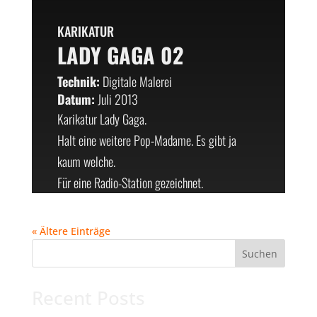
KARIKATUR
LADY GAGA 02
Technik:
Digitale Malerei
Datum:
Juli 2013
Karikatur Lady Gaga.
Halt eine weitere Pop-Madame. Es gibt ja
kaum welche.
Für eine Radio-Station gezeichnet.
« Ältere Einträge
Suchen
Recent Posts