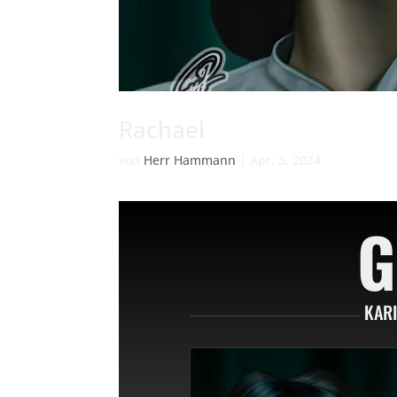
Rachael
von
Herr Hammann
|
Apr. 3, 2024
G
KAR