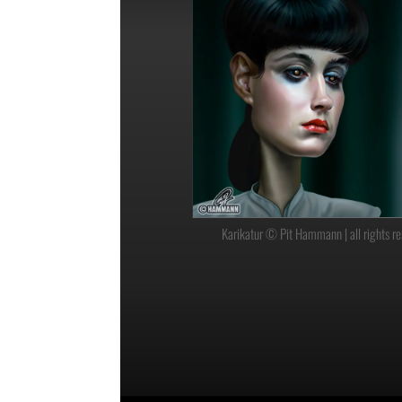
Karikatur © Pit Hammann | all rights r